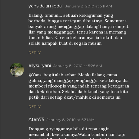
yans'dalamjeda'
January 8, 2010 at 5:11 AM
Ilalang, hmmm.... sebuah kekaguman yang
berbeda, hingga tertegun dibuatnya. Sementara
banyak orang menganggap ilalang hanya rumput
liar yang mengganggu, tentu karena ia memang
tumbuh liar. Karena keliarannya, ia kokoh dan
selalu nampak kuat di segala musim.
REPLY
ellysuryani
January 8, 2010 at 5:26 AM
@Yans, begitulah sobat. Meski ilalang cuma
gulma, yang dianggap penganggu, setidaknya dia
memberi filosopis yang indah tentang ketegaran
dan kekokohan. Selalu ada hikmah yang bisa kita
petik dari setiap dzat/mahluk di semesta ini.
REPLY
Ateh75
January 8, 2010 at 6:31 AM
Dengan goyangannya bila diterpa angin
menambah keelokannya.Walau tumbuh liar ,tapi