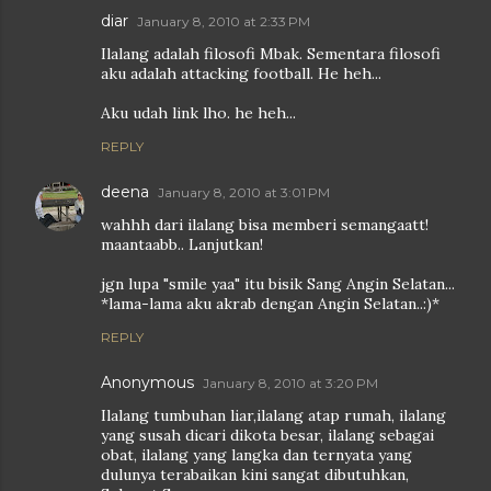
diar
January 8, 2010 at 2:33 PM
Ilalang adalah filosofi Mbak. Sementara filosofi
aku adalah attacking football. He heh...
Aku udah link lho. he heh...
REPLY
deena
January 8, 2010 at 3:01 PM
wahhh dari ilalang bisa memberi semangaatt!
maantaabb.. Lanjutkan!
jgn lupa "smile yaa" itu bisik Sang Angin Selatan...
*lama-lama aku akrab dengan Angin Selatan..:)*
REPLY
Anonymous
January 8, 2010 at 3:20 PM
Ilalang tumbuhan liar,ilalang atap rumah, ilalang
yang susah dicari dikota besar, ilalang sebagai
obat, ilalang yang langka dan ternyata yang
dulunya terabaikan kini sangat dibutuhkan,