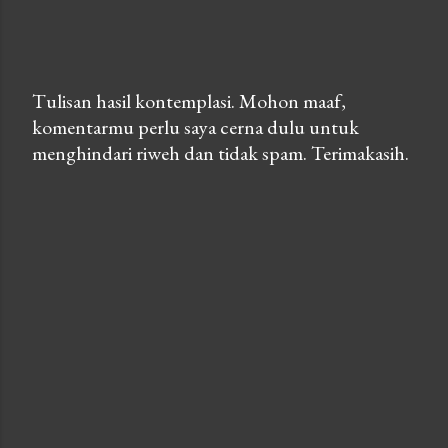
Tulisan hasil kontemplasi. Mohon maaf,
komentarmu perlu saya cerna dulu untuk
P
menghindari riweh dan tidak spam. Terimakasih.
o
s
t
a
C
o
m
m
e
n
t