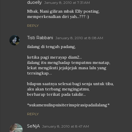
duoelly
January 8, 2010 at 7:31 AM
Mbak, Nani giliran mbak Elly posting,
memperkenalkan diri yah...??? :)
REPLY
Tisti Rabbani
January 8, 2010 at 8:08 AM
ilalang di tengah padang,
ketika pagi merayap diam2...
ilalang itu menghadap tempatmu menatap,
lekat mengikuti jejakjejak masa lalu yang
tersingkap…
bilapun saatnya selesai bagi senja untuk tiba,
aku akan terbang mengingatmu,
berharap terikat pada takdir...
*sukamenulispuisiterinspirasipadailalang*
REPLY
SeNjA
January 8, 2010 at 8:47 AM