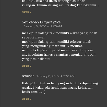
kau elok bila ada divas danenghias indah
ruangan.Hmmm ilalang aku iri dng keelokanmu....
REPLY
Seti@wan Dirgant@Ra
January 8, 2010 at 7:05 AM
meskipun ilalang tak memiliki warna yang indah
seperti mawar
meskipun ilalang tak memiliki tekstur indah
yang mengundang mata untuk melihat.
namun ketegarannya dalam melawan terpaan
angin selatan harus senantiasa menjadi filosofi
yang patut dianut.
REPLY
anazkia
January 8, 2010 at 7:30 AM
Ilalang, tumbuhan liar, yang indah bila dipandang.
Apalagi, kalau ada hembusan angin, kelihatan
lebih cantik... :)
REPLY