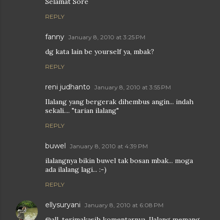
Selamat Sore
REPLY
fanny
January 8, 2010 at 3:25 PM
dg kata lain be yourself ya, mbak?
REPLY
reni judhanto
January 8, 2010 at 3:55 PM
Ilalang yang bergerak dihembus angin... indah
sekali.... "tarian ilalang"
REPLY
buwel
January 8, 2010 at 4:39 PM
ilalangnya bikin buwel tak bosan mbak... moga
ada ilalang lagi... :-)
REPLY
ellysuryani
January 8, 2010 at 6:08 PM
@all. terimakasih komentarnya. Ilalang memang