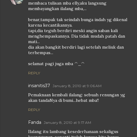
membaca tulisan mba elly,aku langsung
membayangkan ilalang mba,...
benar,tampak tak seindah bunga indah yg dikenal
karena kecantikannya.
tapi,dia teguh berdiri meski angin saban kali
menghempaskannya. Dia tidak mudah patah dan
mati...
dia akan bangkit berdiri lagi setelah meliuk dan
terhempas...
selamat pagi juga mba ^_^
REPLY
insanitis37
January 8, 2010 at 9:06 AM
Pemaknaan kembali ilalang: sebuah renungan yg
akan tandaNya di bumi...hebat mba!!
REPLY
Fanda
January 8, 2010 at 9:17 AM
Ilalang itu lambang kesederhanaan sekaligus