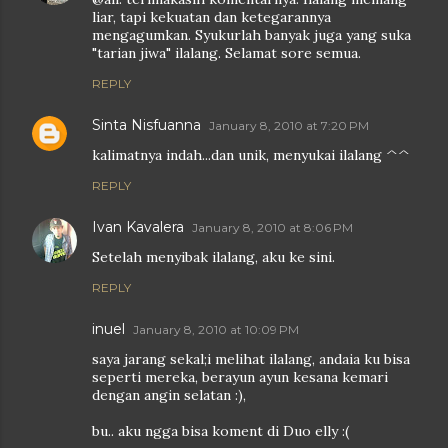
liar, tapi kekuatan dan ketegarannya
mengagumkan. Syukurlah banyak juga yang suka
"tarian jiwa" ilalang. Selamat sore semua.
REPLY
Sinta Nisfuanna
January 8, 2010 at 7:20 PM
kalimatnya indah...dan unik, menyukai ilalang ^^
REPLY
Ivan Kavalera
January 8, 2010 at 8:06 PM
Setelah menyibak ilalang, aku ke sini.
REPLY
inuel
January 8, 2010 at 10:09 PM
saya jarang sekal;i melihat ilalang, andaia ku bisa
seperti mereka, berayun ayun kesana kemari
dengan angin selatan :),
bu.. aku ngga bisa koment di Duo elly :(