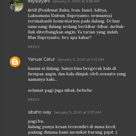
ellysuryani
January 9, 2010 at 3:56 AM
@All (Penikmat Buku, Ivan, Inuel, Aditya,
Laksamana Embun, Supriyanto, semuanya)
terimakasih komentarnya pada ilalang. Di luar
sana sang ilalang sedang berkibar-kibar, meliuk-
liuk diterbangkan angin. Ya tarian yang indah.
Mas Supriyanto, hey apa kabar?
REPLY
Yanuar Catur
January 9, 2010 at 9:12 AM
kasian si ilalang, hanya bisa bergerak kala di
hempas angin, dan kala diinjak oleh sesuatu yang
namanya kaki...
selamat pagi juga mbak..hehehe
REPLY
sibaho way
January 9, 2010 at 9:57 AM
pagi bu..
ilalang punya kesan tersendiri di masa kecil,
padang dimana kami memikat burung pipit :)