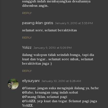
sungguh indah membayangkan desahannya
dihembus angin..
REPLY
pasang iklan gratis
January 9, 2010 at 3:33 PM
selamat sore, selamat beraktivitas
REPLY
Yolizz
January 9, 2010 at 5:09 PM
ilalang walopun tidak seindah bunga,, tapi dia
kuat dan tegar... selamat sore mbak,, selamat
beraktivitas juga :)
REPLY
ellysuryani
January 10, 2010 at 6:28 AM
@Yanuar, jangan suka menginjak ilalang ya, hehe
@Baho, kenangan yang indah sobat
@Pasang Iklan, selamat pagi
@YoliZZ, yep kuat dan tegar. Selamat pagi juga
YoliZZ.