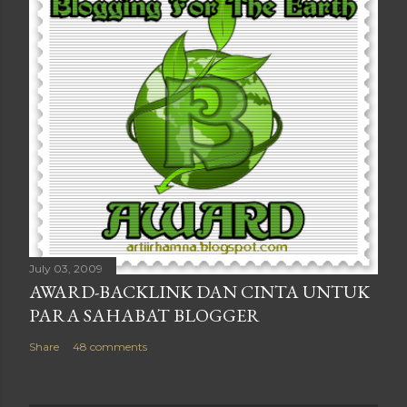
July 03, 2009
AWARD-BACKLINK DAN CINTA UNTUK
PARA SAHABAT BLOGGER
Share
48 comments