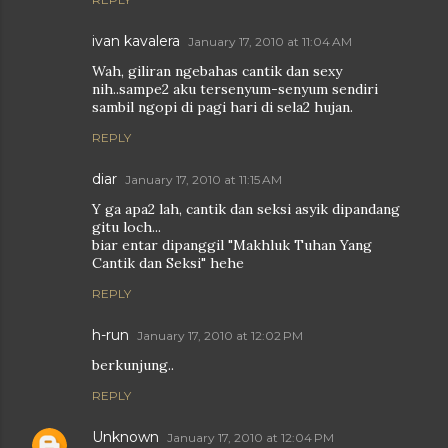
ivan kavalera
January 17, 2010 at 11:04 AM
Wah, giliran ngebahas cantik dan sexy
nih..sampe2 aku tersenyum-senyum sendiri
sambil ngopi di pagi hari di sela2 hujan.
REPLY
diar
January 17, 2010 at 11:15 AM
Y ga apa2 lah, cantik dan seksi asyik dipandang
gitu loch...
biar entar dipanggil "Makhluk Tuhan Yang
Cantik dan Seksi" hehe
REPLY
h-run
January 17, 2010 at 12:02 PM
berkunjung..
REPLY
Unknown
January 17, 2010 at 12:04 PM