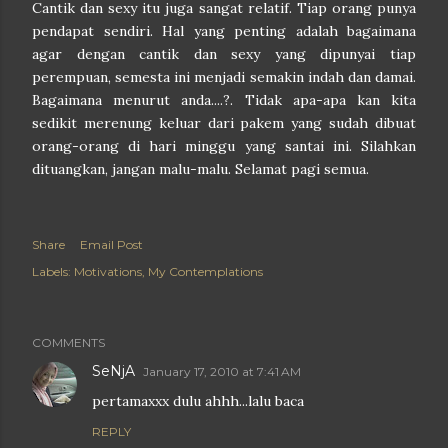
Cantik dan sexy itu juga sangat relatif. Tiap orang punya
pendapat sendiri. Hal yang penting adalah bagaimana
agar dengan cantik dan sexy yang dipunyai tiap
perempuan, semesta ini menjadi semakin indah dan damai.
Bagaimana menurut anda....?. Tidak apa-apa kan kita
sedikit merenung keluar dari pakem yang sudah dibuat
orang-orang di hari minggu yang santai ini. Silahkan
dituangkan, jangan malu-malu. Selamat pagi semua.
Share
Email Post
Labels:
Motivations
My Contemplations
COMMENTS
SeNjA
January 17, 2010 at 7:41 AM
pertamaxxx dulu ahhh...lalu baca
REPLY