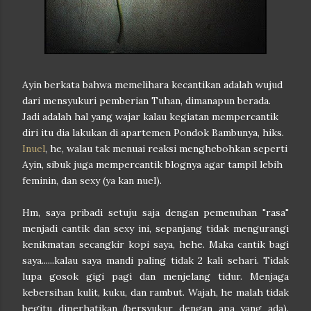
Ayin berkata bahwa memelihara kecantikan adalah wujud
dari mensyukuri pemberian Tuhan, dimanapun berada.
Jadi adalah hal yang wajar kalau kegiatan mempercantik
diri itu dia lakukan di apartemen Pondok Bambunya, hiks.
Inuel
, he, walau tak menuai reaksi menghebohkan seperti
Ayin, sibuk juga mempercantik blognya agar tampil lebih
feminin, dan sexy (ya kan nuel).
Hm, saya pribadi setuju saja dengan pemenuhan "rasa"
menjadi cantik dan sexy ini, sepanjang tidak mengurangi
kenikmatan secangkir kopi saya, hehe. Maka cantik bagi
saya......kalau saya mandi paling tidak 2 kali sehari. Tidak
lupa gosok gigi pagi dan menjelang tidur. Menjaga
kebersihan kulit, kuku, dan rambut. Wajah, he malah tidak
begitu diperhatikan (bersyukur dengan apa yang ada).