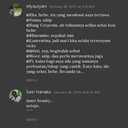
ellysuryani
January 18, 2010 at 6:31 AM
@Eka, hehe, itu yang membuat saya tertawa
@Yunna, siiiip
@Sang Cerpenis, ah tulisannya sellau seksi kok,
hehe
@Minomino, sepakat min
@Laurentina, jadi mari kita selalu tersenyum
vicky
@@Isti, yep, begitulah sobat
@Noor, siiip, dan perlu merawatnya juga
@Fi, kalau bagi saya ada yang namanya
perbuatan/sikap yang cantik. Kata-kata, ide
yang seksi, hehe. Becanda ya....
REPLY
Seiri Hanako
January 18, 2010 at 8:47 AM
inner beauty....
setuju...
^^
REPLY