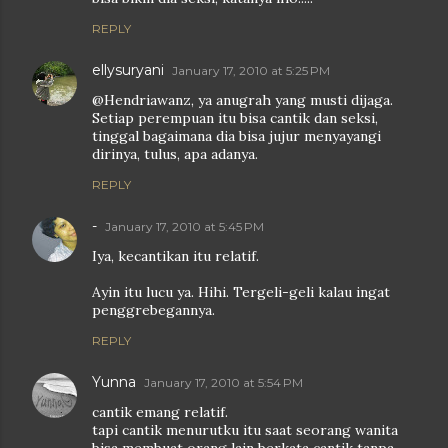
REPLY
ellysuryani
January 17, 2010 at 5:25 PM
@Hendriawanz, ya anugrah yang musti dijaga.
Setiap perempuan itu bisa cantik dan seksi,
tinggal bagaimana dia bisa jujur menyayangi
dirinya, tulus, apa adanya.
REPLY
-
January 17, 2010 at 5:45 PM
Iya, kecantikan itu relatif.
Ayin itu lucu ya. Hihi. Tergeli-geli kalau ingat
penggrebegannya.
REPLY
Yunna
January 17, 2010 at 5:54 PM
cantik emang relatif.
tapi cantik menurutku itu saat seorang wanita