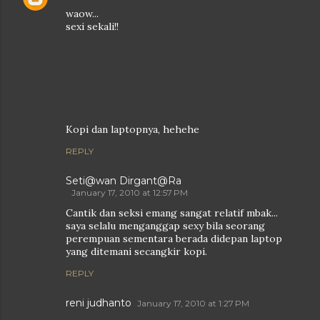
waow...
sexi sekali!!
Kopi dan laptopnya, hehehe
REPLY
Seti@wan Dirgant@Ra
January 17, 2010 at 12:57 PM
Cantik dan seksi emang sangat relatif mbak...
saya selalu menganggap sexy bila seorang
perempuan sementara berada didepan laptop
yang ditemani secangkir kopi.
REPLY
reni judhanto
January 17, 2010 at 1:27 PM