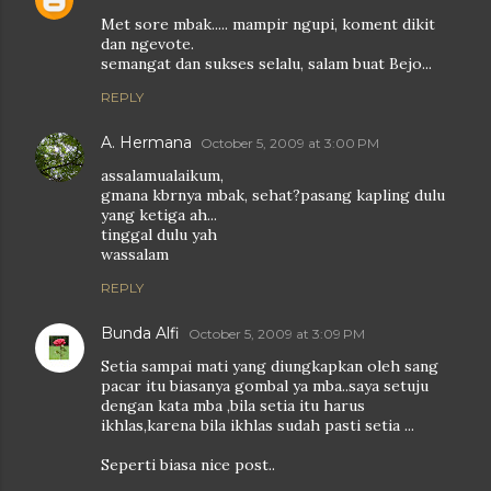
Met sore mbak..... mampir ngupi, koment dikit
dan ngevote.
semangat dan sukses selalu, salam buat Bejo...
REPLY
A. Hermana
October 5, 2009 at 3:00 PM
assalamualaikum,
gmana kbrnya mbak, sehat?pasang kapling dulu
yang ketiga ah...
tinggal dulu yah
wassalam
REPLY
Bunda Alfi
October 5, 2009 at 3:09 PM
Setia sampai mati yang diungkapkan oleh sang
pacar itu biasanya gombal ya mba..saya setuju
dengan kata mba ,bila setia itu harus
ikhlas,karena bila ikhlas sudah pasti setia ...
Seperti biasa nice post..