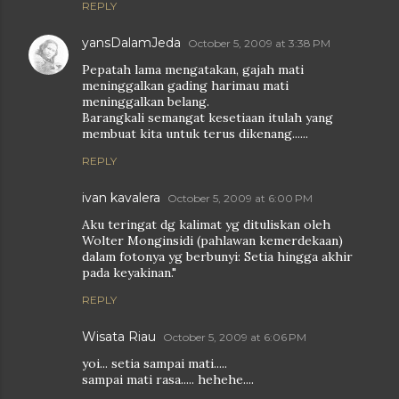
REPLY
yansDalamJeda
October 5, 2009 at 3:38 PM
Pepatah lama mengatakan, gajah mati
meninggalkan gading harimau mati
meninggalkan belang.
Barangkali semangat kesetiaan itulah yang
membuat kita untuk terus dikenang......
REPLY
ivan kavalera
October 5, 2009 at 6:00 PM
Aku teringat dg kalimat yg dituliskan oleh
Wolter Monginsidi (pahlawan kemerdekaan)
dalam fotonya yg berbunyi: Setia hingga akhir
pada keyakinan."
REPLY
Wisata Riau
October 5, 2009 at 6:06 PM
yoi... setia sampai mati.....
sampai mati rasa..... hehehe....