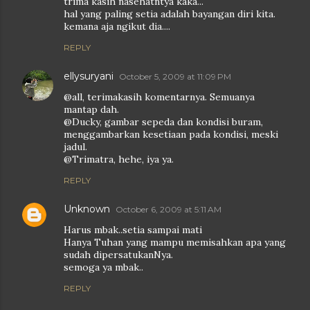
trima kasih nasehatntya kaka...
hal yang paling setia adalah bayangan diri kita.
kemana aja ngikut dia....
REPLY
ellysuryani
October 5, 2009 at 11:09 PM
@all, terimakasih komentarnya. Semuanya
mantap dah.
@Ducky, gambar sepeda dan kondisi buram,
menggambarkan kesetiaan pada kondisi, meski
jadul.
@Trimatra, hehe, iya ya.
REPLY
Unknown
October 6, 2009 at 5:11 AM
Harus mbak..setia sampai mati
Hanya Tuhan yang mampu memisahkan apa yang
sudah dipersatukanNya.
semoga ya mbak..
REPLY