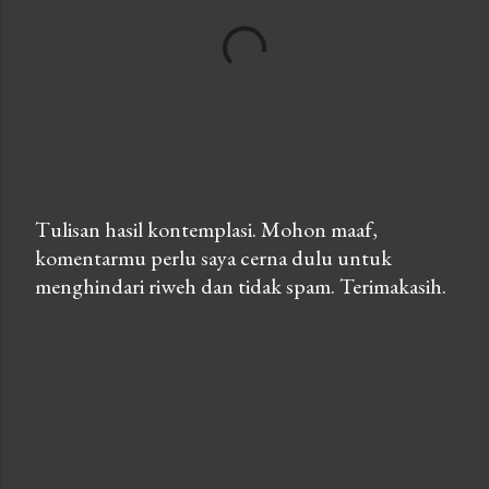
Tulisan hasil kontemplasi. Mohon maaf,
komentarmu perlu saya cerna dulu untuk
P
menghindari riweh dan tidak spam. Terimakasih.
o
s
t
a
C
o
m
m