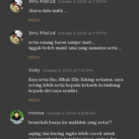
Ibnu Mas'ud
October 5, 2009 at 7:33 PM
Absen dulu mabk ...
REPLY
Ibnu Mas'ud
October 5, 2009 at 7:39 PM
setia emang harus sampe mati ...
nggak boleh main2 ama yang namanya setia ...
REPLY
Vicky
October 5, 2009 at 7:40 PM
Saya setia lho, Mbak Elly. Saking setianya, saya
sering lebih setia kepada kekasih ketimbang
kepada diri saya sendiri..
REPLY
miwwa
October 5, 2009 at 8:18 PM
benarkah buaya itu makhluk yang setia??
anjing dan kucing mgkn lebih cocok untuk