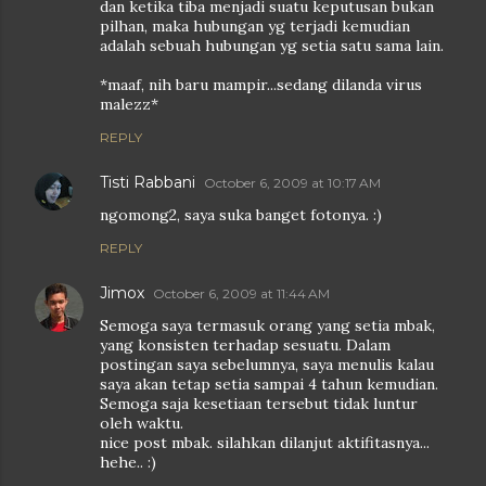
dan ketika tiba menjadi suatu keputusan bukan
pilhan, maka hubungan yg terjadi kemudian
adalah sebuah hubungan yg setia satu sama lain.
*maaf, nih baru mampir...sedang dilanda virus
malezz*
REPLY
Tisti Rabbani
October 6, 2009 at 10:17 AM
ngomong2, saya suka banget fotonya. :)
REPLY
Jimox
October 6, 2009 at 11:44 AM
Semoga saya termasuk orang yang setia mbak,
yang konsisten terhadap sesuatu. Dalam
postingan saya sebelumnya, saya menulis kalau
saya akan tetap setia sampai 4 tahun kemudian.
Semoga saja kesetiaan tersebut tidak luntur
oleh waktu.
nice post mbak. silahkan dilanjut aktifitasnya...
hehe.. :)