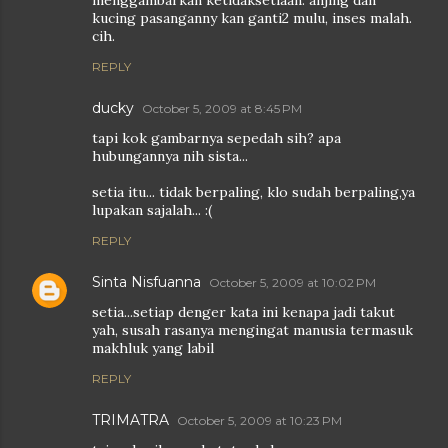
menggambarkan ketidaksetiaan. anjing dan
kucing pasanganny kan ganti2 mulu, inses malah.
cih.
REPLY
ducky
October 5, 2009 at 8:45 PM
tapi kok gambarnya sepedah sih? apa
hubungannya nih sista...
setia itu... tidak berpaling, klo sudah berpaling,ya
lupakan sajalah... :(
REPLY
Sinta Nisfuanna
October 5, 2009 at 10:02 PM
setia...setiap denger kata ini kenapa jadi takut
yah, susah rasanya mengingat manusia termasuk
makhluk yang labil
REPLY
TRIMATRA
October 5, 2009 at 10:23 PM