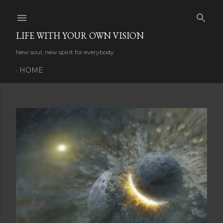
Skip to main content
LIFE WITH YOUR OWN VISION
New soul, new spirit for everybody
HOME
P
o
s
t
s