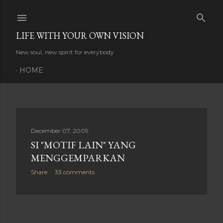
Skip to main content
LIFE WITH YOUR OWN VISION
New soul, new spirit for everybody
HOME
P
December 07, 2009
SI "MOTIF LAIN" YANG
o
MENGGEMPARKAN
s
Share
33 comments
t
s